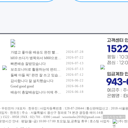
2026-07-28
가볍고 좋아용 배송도 완전 빨리 해주셔서 잘 쓰고 있습니당
2026-07-22
h810 쓰다가 병목와서 b860으로 넘어왔어요. 제품 좋습니다. 가격도요...
2026-07-13
빠른배송 잘받았습니다
2026-07-13
보조모니터로 활용하는데 편리합니다
2026-07-12
둘째 아들 픽! 완전 잘 쓰고 있습니다ㅋㅋ 배송을 얼마나 기다리던지... 하루에 몇번씩ㅋㅋ 배송 확인을ㅋㅋ 쿠* 주문했다 품절되고 추가 금액 좀 들었지만 좋은듯요~
2026-06-22
감사합니다 잘 설치했습니다
Good good good
2026-06-18
2026-06-18
배송이 총알배송입니다 어제 주문했는데 오늘 바로 도착했습니다 GTX960을 악착같이 쓰다가 고장나서 새로 구입 했는데 좋네요.
우린전자 | 대표자 : 한유진 | 사업자등록번호 : 128-87-20644 | 통신판매업신고 : 2018-서울용
자 : 한유진 | 주소 : 서울특별시 용산구 청파로 74 본관 광장층 에이-14호
22 - 0958 | FAX : 02) 701 - 0390 | email : woorinelec2018@gmail.com |
사업자정보확인
시간 안내 : 평일(월~금) 10:00~17:00 토요일,일,공휴일 휴무 | 호스팅 사업자 :
(주) 