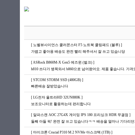
[ 노벨뷰사이언스 쿨러몬스터 F5 노트북 쿨링패드 (블루) ]
가볍고 좋아용 배송도 완전 빨리 해주셔서 잘 쓰고 있습니당
[ ASRock B860M-X Gen5 에즈윈 (벌크) ]
h810 쓰다가 병목와서 b860으로 넘어왔어요. 제품 좋습니다. 가격도
[ STCOM STORM SSD (480GB) ]
빠른배송 잘받았습니다
[ LG전자 울트라HD 32UN880K ]
보조모니터로 활용하는데 편리합니다
[ 알파스캔 AOC 27G4X 게이밍 IPS 180 프리싱크 HDR 무결점 ]
[ 마이크론 Crucial P310 M.2 NVMe 아스크텍 (1TB) ]