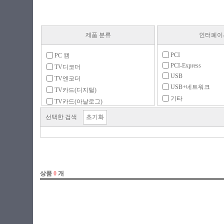
제품 분류
인터페이
PCI
PC 캠
PCI-Express
TV디코더
USB
TV엔코더
USB+네트워크
TV카드(디지털)
기타
TV카드(아날로그)
네트워크
악세서리
선택한 검색
초기화
영상편집장치
원격PC제어기
캡쳐보드
트랜스코더