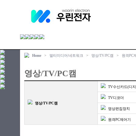
Home
>
멀티미디어/네트워크
>
영상/TV/PC캠
>
원격PC
영상/TV/PC캠
TV수신카드(디지
TV디코더
영상/TV/PC캠
영상편집장치
원격PC제어기