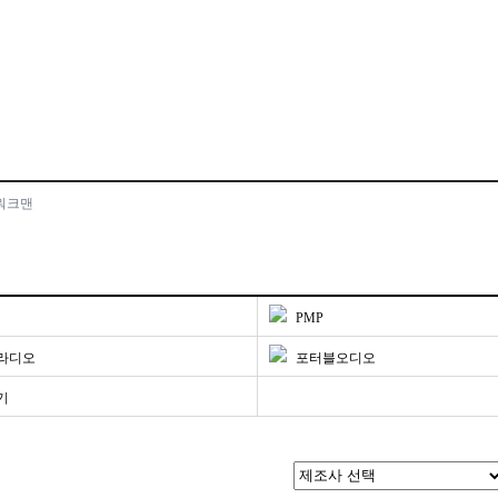
,워크맨
PMP
라디오
포터블오디오
기