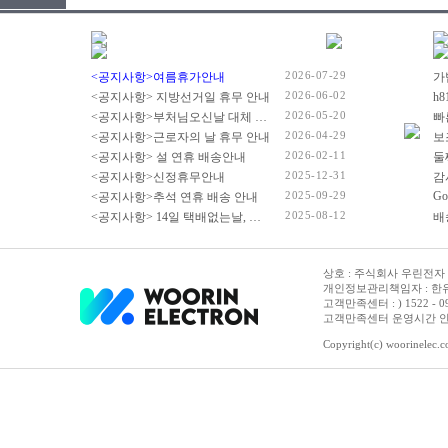
2026-07-29
<공지사항>여름휴가안내
2026-06-02
<공지사항> 지방선거일 휴무 안내
2026-05-20
<공지사항>부처님오신날 대체 휴무 안내
빠
2026-04-29
<공지사항>근로자의 날 휴무 안내
2026-02-11
<공지사항> 설 연휴 배송안내
2025-12-31
<공지사항>신정휴무안내
감
2025-09-29
Go
<공지사항>추석 연휴 배송 안내
2025-08-12
<공지사항> 14일 택배없는날, 광복절 휴무 배송 안내
상호 : 주식회사 우린전자 | 
개인정보관리책임자 : 한유진
고객만족센터 : ) 1522 - 0958 
고객만족센터 운영시간 안내 :
Copyright(c) woorinelec.co