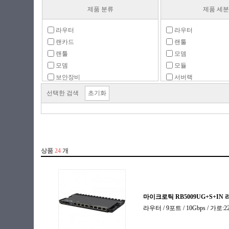
제품 분류
제품 세
라우터
라우터
랜카드
랜툴
랜툴
모뎀
모뎀
모듈
보안장비
서버랙
서버/허브랙
스위치허브
선택한 검색
초기화
스위치허브
유선랜카드(1Gbps)
인젝터
유선랜카드(2.5Gbps
주변기기
유선랜카드(5Gbps)
컨버터
유선랜카드(10Gbps)
프린터 서버
유선랜카드(25Gbps)
유선랜카드(40Gbps)
유선랜카드(100Gbps
유선랜카드(일반)
인젝터
전원공급장치
주변기기