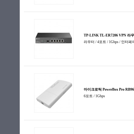
컨버터
프린터서버
플러그
허브랙