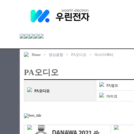
Home
>
영상음향
>
PA오디오
>
믹서/이펙터
PA오디오
PA앰프
PA오디오
마이크