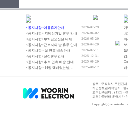
2026-07-29
<공지사항>여름휴가안내
2026-06-02
<공지사항> 지방선거일 휴무 안내
2026-05-20
<공지사항>부처님오신날 대체 휴무 안내
빠
2026-04-29
<공지사항>근로자의 날 휴무 안내
2026-02-11
<공지사항> 설 연휴 배송안내
2025-12-31
<공지사항>신정휴무안내
감
2025-09-29
Go
<공지사항>추석 연휴 배송 안내
2025-08-12
<공지사항> 14일 택배없는날, 광복절 휴무 배송 안내
상호 : 주식회사 우린전자 | 
개인정보관리책임자 : 한유진
고객만족센터 : ) 1522 - 0958 
고객만족센터 운영시간 안내 :
Copyright(c) woorinelec.co