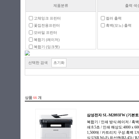
제품분류
출력 색
고체잉크 프린터
컬러 출력
꽃집전용프린터
흑백(모노) 출력
모바일 프린터
복합기 (레이저)
복합기 (잉크젯)
팩시밀리
포토 복합기
선택한 검색
초기화
포토 프린터
프린터 (레이저)
프린터 (잉크젯)