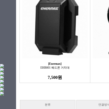
[Enermax]
EHB001 헤드폰 거치대
7,500원
분류
연결방