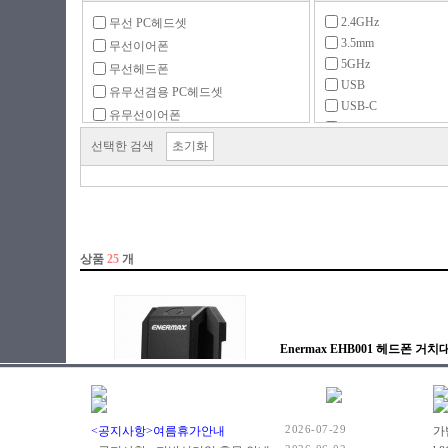
2.4GHz
무선 PC헤드셋
3.5mm
무선이어폰
5GHz
무선헤드폰
USB
유무선겸용 PC헤드셋
USB-C
유무선이어폰
USB-C동글
유무선헤드폰
선택한 검색
초기화
USB동글
유선 PC헤드셋
무선2.4GHz
유선이어폰
유선헤드폰
이어폰 충전케이스
주변용품
2026-07-29
<공지사항>여름휴가안내