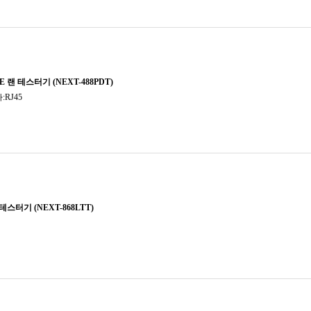
SC
SATA1
SDI
SATA2
USB A타입
SATA3
USB B타입
SC
USB C타입
SDI
SFP
USB 마이크로B
TOSLI
USB 미니B
USB 
USB헤더 9핀
USB 
USB헤더 20(19)핀
USB헤
USB헤더 A키 20핀(Type E)
USB헤더
VGA (D-Sub)
eSATA
eSATA
광/동축
메인보드
라이트닝 8핀
썬더볼
메인보드 24핀
썬더볼트
썬더볼트3