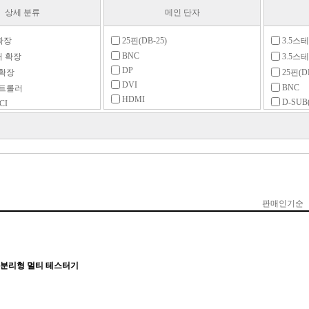
상세 분류
메인 단자
확장
25핀(DB-25)
3.5스테
BNC
저 확장
3.5스테
DP
 확장
25핀(DB
DVI
BNC
컨트롤러
HDMI
D-SUB
CI
IEEE1394
DP
장
Micro HDMI
DVI
장
Mini DP
HDMI
확장
Mini HDMI
IDE
확장
Molex IDE 4핀
IEEE13
확장
PCI
IR리모컨
확장
PCIe
Mini D
PCMCIA
PCIe
확장
PS/2
RCA
장
RCA
RJ45
RJ45
터
RS-232
RS-232
리기
RS-422
RS-422/485
장
RS-485
SATA
SAS 2.