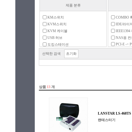
제품 분류
KM스위치
COMBO 
KVM스위치
IDE/라이
KVM 케이블
IEEE1394
USB 허브
NAS용 
PCI-E -> P
도킹스테이션
RAID 확
디바이스서버
선택한 검색
초기화
SATA 확
매트릭스 스위치(n:n)
USB 2.0 
멀티허브
USB 3.0 
무선신호확장기
USB 3.1 
분배기(1:n)
USB 3.2 
분배기/선택기
USB 확장
블루투스 동글
e-SATA 
생체인식 동글
시리얼 확
선택기(n:1)
에뮬레이
신호분리기
오디오 분
연장기(리피터)
패러럴 확
외부전원 스위치