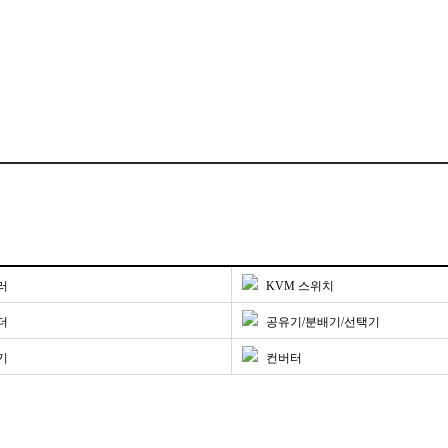
러
KVM 스위치
더
공유기/분배기/선택기
기
컨버터