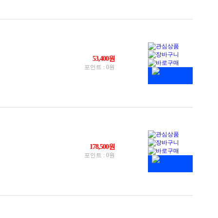
NK(각)
A타입
C타입
더 9핀
 A키 20핀(Type E)
 24핀
트2