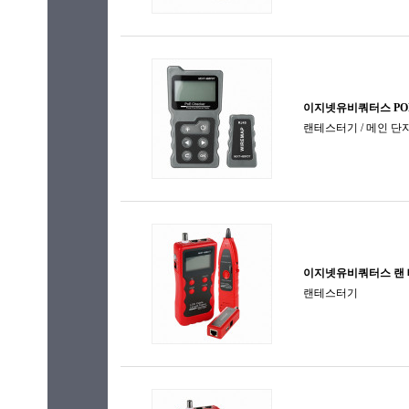
주변용품
컨버터
컨트롤러
화면 분할기