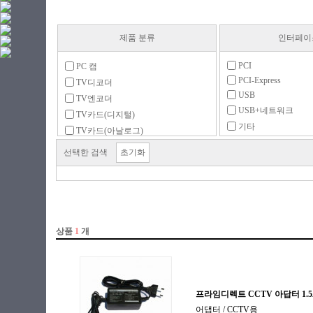
제품 분류
인터페이
PCI
PC 캠
PCI-Express
TV디코더
USB
TV엔코더
USB+네트워크
TV카드(디지털)
기타
TV카드(아날로그)
네트워크
악세서리
선택한 검색
초기화
영상편집장치
원격PC제어기
캡쳐보드
트랜스코더