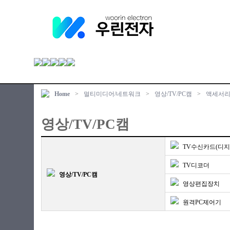
Home
>
멀티미디어/네트워크
>
영상/TV/PC캠
>
액세서
영상/TV/PC캠
TV수신카드(디지
TV디코더
영상/TV/PC캠
영상편집장치
원격PC제어기