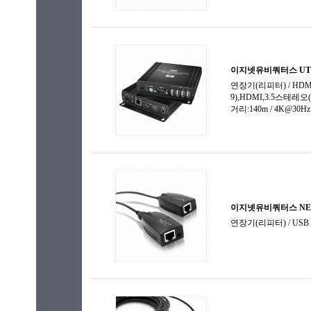
주변용품
컨버터
컨트롤러
화면 분할기