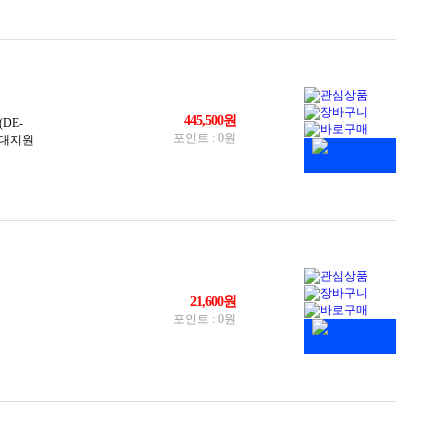
NK(각)
A타입
C타입
더 9핀
 A키 20핀(Type E)
 24핀
트2