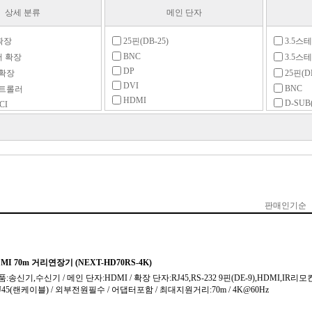
상세 분류
메인 단자
확장
25핀(DB-25)
3.5스테
BNC
저 확장
3.5스테
DP
 확장
25핀(DB
DVI
BNC
컨트롤러
HDMI
D-SUB
CI
IEEE1394
DP
장
Micro HDMI
DVI
장
Mini DP
HDMI
확장
Mini HDMI
IDE
확장
Molex IDE 4핀
IEEE13
확장
PCI
IR리모컨
확장
PCIe
Mini D
PCMCIA
PCIe
확장
PS/2
RCA
장
RCA
RJ45
RJ45
터
RS-232
RS-232
리기
RS-422
RS-422/485
장
RS-485
SATA
SAS 2.