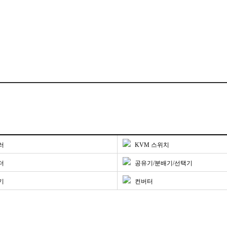
러
KVM 스위치
더
공유기/분배기/선택기
기
컨버터