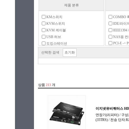
제품 분류
KM스위치
COMBO 
KVM스위치
IDE/라이
KVM 케이블
IEEE1394
USB 허브
NAS용 
PCI-E -> P
도킹스테이션
RAID 확
디바이스서버
선택한 검색
초기화
SATA 확
매트릭스 스위치(n:n)
USB 2.0 
멀티허브
USB 3.0 
무선신호확장기
USB 3.1 
분배기(1:n)
USB 3.2 
분배기/선택기
USB 확장
블루투스 동글
e-SATA 
생체인식 동글
시리얼 확
선택기(n:1)
에뮬레이
신호분리기
오디오 분
연장기(리피터)
패러럴 확
외부전원 스위치