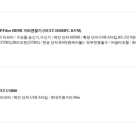
SC
SATA1
SDI
SATA2
USB A타입
SATA3
USB B타입
SC
USB C타입
SDI
SFP
USB 마이크로B
TOSLI
USB 미니B
USB 
USB헤더 9핀
USB 
USB헤더 20(19)핀
USB헤
USB헤더 A키 20핀(Type E)
USB헤더
VGA (D-Sub)
eSATA
eSATA
광/동축
메인보드
라이트닝 8핀
썬더볼
메인보드 24핀
썬더볼트
썬더볼트3