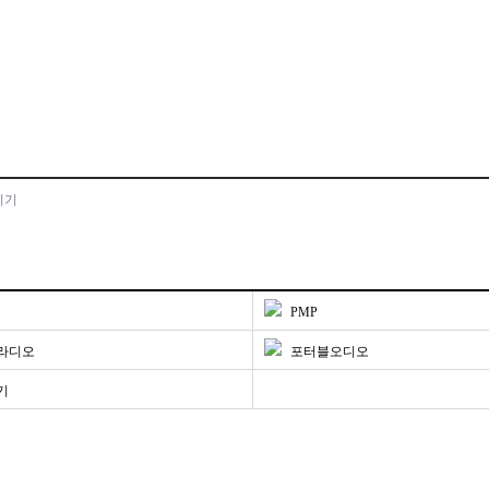
기기
PMP
라디오
포터블오디오
기