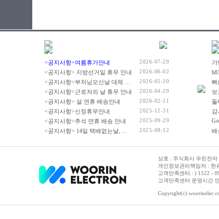
2026-07-29
<공지사항>여름휴가안내
2026-06-02
<공지사항> 지방선거일 휴무 안내
2026-05-20
<공지사항>부처님오신날 대체 휴무 안내
빠
2026-04-29
<공지사항>근로자의 날 휴무 안내
2026-02-11
<공지사항> 설 연휴 배송안내
2025-12-31
<공지사항>신정휴무안내
감
2025-09-29
Go
<공지사항>추석 연휴 배송 안내
2025-08-12
<공지사항> 14일 택배없는날, 광복절 휴무 배송 안내
상호 : 주식회사 우린전자 | 
개인정보관리책임자 : 한유진
고객만족센터 : ) 1522 - 0958 
고객만족센터 운영시간 안내 :
Copyright(c) woorinelec.co