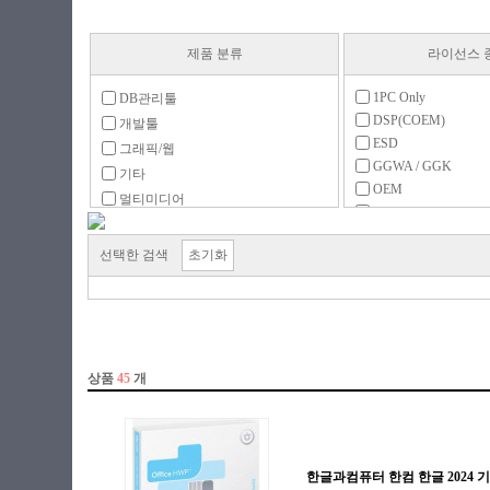
제품 분류
라이선스 
1PC Only
DB관리툴
DSP(COEM)
개발툴
ESD
그래픽/웹
GGWA / GGK
기타
OEM
멀티미디어
PKC(MLP)
백신/보안
구독형
백업/복구
선택한 검색
초기화
라이선스
서체팩
업그레이드
운영체제
처음사용자용(FPP)
유틸리티
일반 사무
회계/경영