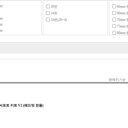
9W
20핀
60mm 
만
24핀
60mm 
9W
24핀(20+4)
70mm 
9W
75mm 
9W
80mm 
9W
90mm 
9W
92mm 
9W
120mm
9W
130mm
9W
135mm
9W
140mm
299W
599W
999W
상