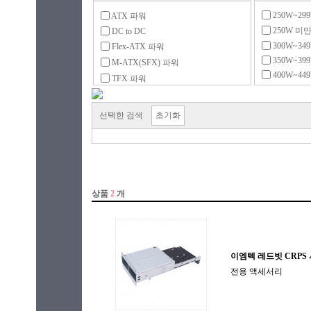
250W~29
ATX 파워
250W 미
DC to DC
300W~34
Flex-ATX 파워
350W~39
M-ATX(SFX) 파워
400W~44
TFX 파워
450W~49
UPS
500W~59
리던던트
선택한 검색
초기화
600W~69
서버용 파워
700W~79
전용 액세서리
800W~89
900W~99
1000W~1
1300W~1
1600W~1
2000W 이