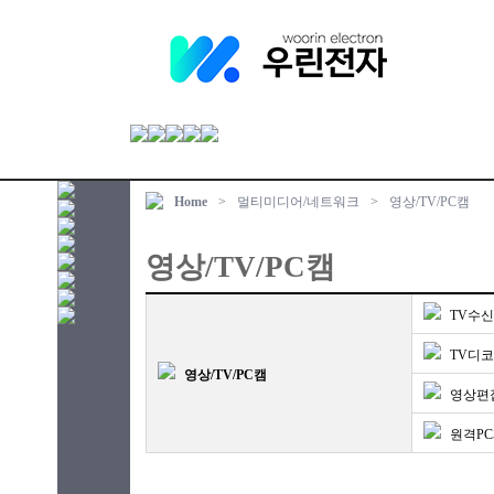
Home
>
멀티미디어/네트워크
>
영상/TV/PC캠
영상/TV/PC캠
TV수신
TV디
영상/TV/PC캠
영상편
원격P