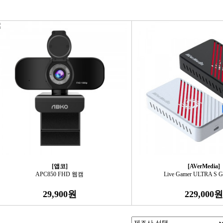
[앱코]
[AVerMedia]
APC850 FHD 웹캠
Live Gamer ULTRA S 
29,900원
229,000원