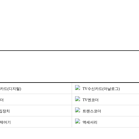
카드(디지털)
TV수신카드(아날로그)
코더
TV엔코더
집장치
트랜스코더
C제어기
액세서리