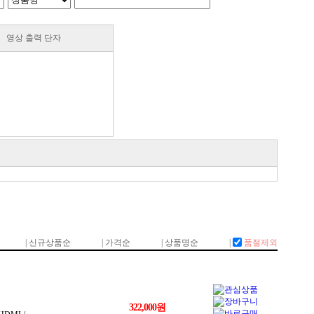
영상 출력 단자
트