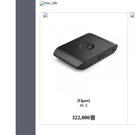
[Elgato]
4K X
322,000원