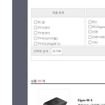
제품 분류
PCI
PC 캠
PCI-Expre
TV디코더
USB
TV엔코더
USB+네
TV카드(디지털)
기타
TV카드(아날로그)
네트워크
악세서리
선택한 검색
초기화
영상편집장치
원격PC제어기
캡쳐보드
트랜스코더