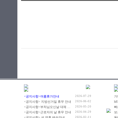
라이젠5-4세대
라이젠5-5세대
라이젠5-6세대
라이젠7 PRO-3세대
라이젠7-3세대
라이젠7-4세대
라이젠7-5세대
라이젠7-6세대
라이젠9-5세대
라이젠9-6세대
라이젠 임베디드
셀러론
아톰
애슬론
제온
코어3
2026-07-29
<공지사항>여름휴가안내
코어5
2026-06-02
<공지사항> 지방선거일 휴무 안내
코어7
2026-05-20
<공지사항>부처님오신날 대체 휴무 안내
빠
코어i3
2026-04-29
<공지사항>근로자의 날 휴무 안내
2026-02-11
<공지사항> 설 연휴 배송안내
코어i3-4세대