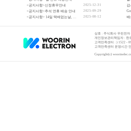
2025-12-31
<공지사항>신정휴무안내
감
코어i3-6세대
2025-09-29
Go
<공지사항>추석 연휴 배송 안내
코어i3-7세대
2025-08-12
<공지사항> 14일 택배없는날, 광복절 휴무 배송 안내
코어i3-8세대
코어i3-9세대
코어i3-10세대
상호 : 주식회사 우린전자 | 
개인정보관리책임자 : 한유진
코어i3-11세대
고객만족센터 : ) 1522 - 0958 
코어i3-12세대
고객만족센터 운영시간 안내 :
코어i3-13세대
Copyright(c) woorinelec.co
코어i3-14세대
코어i5
코어i5-4세대
코어i5-6세대
코어i5-7세대
코어i5-8세대
코어i5-9세대
코어i5-10세대
코어i5-11세대
코어i5-12세대
코어i5-13세대