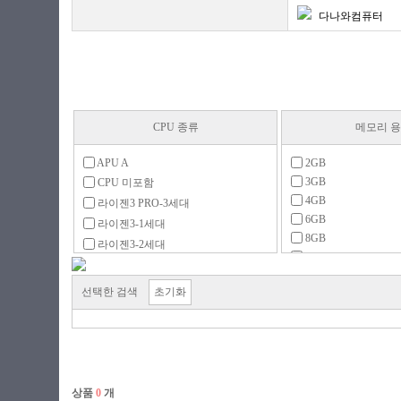
다나와컴퓨터
CPU 종류
메모리 
APU A
2GB
3GB
CPU 미포함
4GB
라이젠3 PRO-3세대
6GB
라이젠3-1세대
8GB
라이젠3-2세대
16GB
라이젠3-4세대
32GB
라이젠5 PRO-2세대
선택한 검색
초기화
64GB
라이젠5 PRO-3세대
128GB
라이젠5 PRO-4세대
메모리 미포함
라이젠5-1세대
라이젠5-2세대
라이젠5-3세대