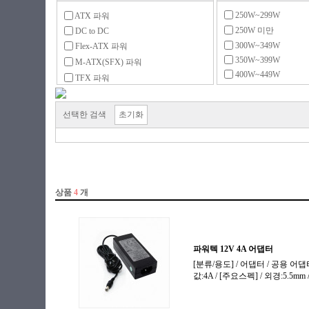
250W~299W
ATX 파워
250W 미만
DC to DC
300W~349W
Flex-ATX 파워
350W~399W
M-ATX(SFX) 파워
400W~449W
TFX 파워
450W~499W
UPS
500W~599W
리던던트
선택한 검색
초기화
600W~699W
서버용 파워
700W~799W
전용 액세서리
800W~899W
900W~999W
1000W~1299W
1300W~1599W
1600W~1999W
2000W 이상