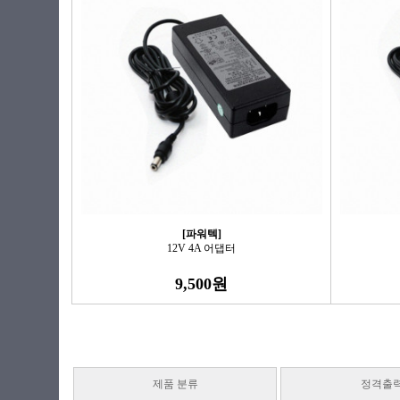
[파워텍]
12V 4A 어댑터
9,500원
제품 분류
정격출