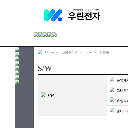
Home
>
소모품/SW
>
S/W
>
개발툴
S/W
운영체
그래픽
S/W
유틸리
멀티미