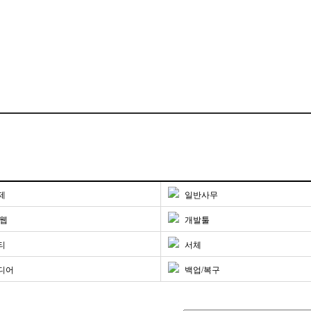
제
일반사무
/웹
개발툴
티
서체
디어
백업/복구