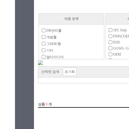
제품 분류
1PC Only
DB관리툴
DSP(COE
개발툴
ESD
그래픽/웹
GGWA / 
기타
OEM
멀티미디어
PKC(MLP
백신/보안
구독형
백업/복구
선택한 검색
초기화
라이선스
서체팩
업그레이
운영체제
처음사용자용
유틸리티
일반 사무
회계/경영