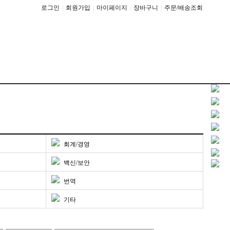
로그인
|
회원가입
|
마이페이지
|
장바구니
|
주문/배송조회
회계/경영
백신/보안
번역
기타