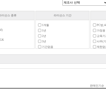
라이선스 종류
라이선스 기간
1개월
PC방,
M)
1년
가정용
2년
교육기
GGK
3년
사무(기
기간없음
제한없
)
재계약용
학생,
행정기
드
(FPP)