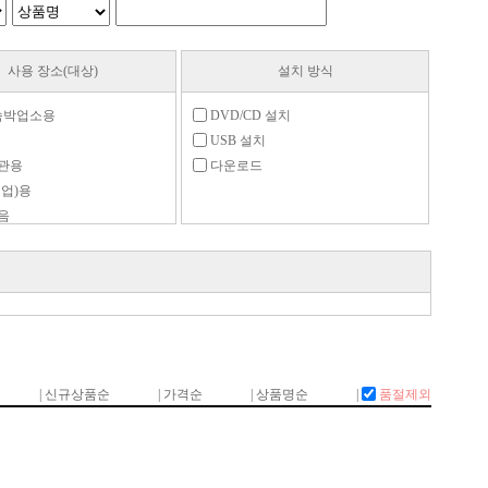
사용 장소(대상)
설치 방식
숙박업소용
DVD/CD 설치
USB 설치
관용
다운로드
업)용
음
교사전용
관용