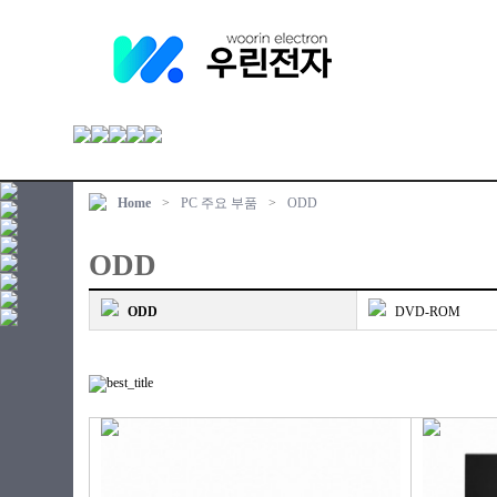
Home
>
PC 주요 부품
>
ODD
ODD
ODD
DVD-ROM