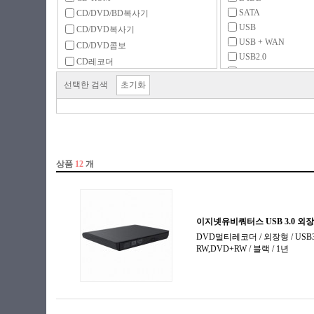
SATA
CD/DVD/BD복사기
USB
CD/DVD복사기
USB + WAN
CD/DVD콤보
USB2.0
CD레코더
USB3.x 5Gbps
DVD-ROM
선택한 검색
초기화
DVD레코더
DVD멀티레코더
FDD
FDD 주변용품
ODD 주변용품
ODD 케이스
공미디어 (CD)
공미디어 (DVD)
공미디어 (기타)
공미디어 (블루레이)
미디어 보관함
블루레이-ROM
블루레이레코더
블루레이콤보