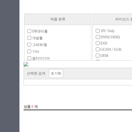
제품 분류
라이선스 
1PC Only
DB관리툴
DSP(COEM)
개발툴
ESD
그래픽/웹
GGWA / GGK
기타
OEM
멀티미디어
PKC(MLP)
백신/보안
구독형
백업/복구
선택한 검색
초기화
라이선스
서체팩
업그레이드
운영체제
처음사용자용(FPP)
유틸리티
일반 사무
회계/경영