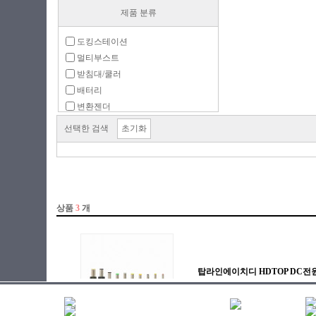
제품 분류
도킹스테이션
멀티부스트
받침대/쿨러
배터리
변환젠더
보호용품
선택한 검색
초기화
어댑터
주변기기