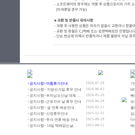
- 소프트웨어의 경우에는 개봉 후 상품으로서의 가치 소
(미개봉일 경우 가능)
■
​ 교환 및 반품시 유의사항
- 개봉 후 사용한 상품은 하자가 없을시 교환이나 환불이
- 교환 및 환불은 CJ택배 또는 로젠택배로만 진행됩니
- 단순 변심에 의해서 반품하거나 제품 불량이 아닐 경우
2026-07-29
<공지사항>여름휴가안내
2026-06-02
<공지사항> 지방선거일 휴무 안내
2026-05-20
<공지사항>부처님오신날 대체 휴무 안내
빠
2026-04-29
<공지사항>근로자의 날 휴무 안내
2026-02-11
<공지사항> 설 연휴 배송안내
2025-12-31
<공지사항>신정휴무안내
감
2025-09-29
Go
<공지사항>추석 연휴 배송 안내
2025-08-12
<공지사항> 14일 택배없는날, 광복절 휴무 배송 안내