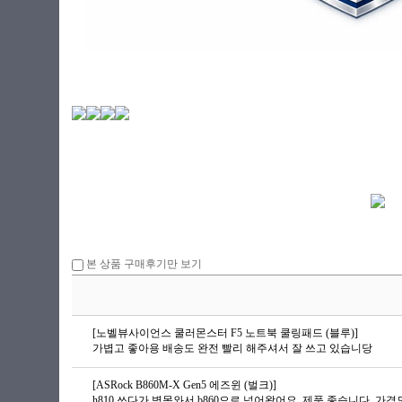
본 상품 구매후기만 보기
[노벨뷰사이언스 쿨러몬스터 F5 노트북 쿨링패드 (블루)]
가볍고 좋아용 배송도 완전 빨리 해주셔서 잘 쓰고 있습니당
[ASRock B860M-X Gen5 에즈윈 (벌크)]
h810 쓰다가 병목와서 b860으로 넘어왔어요. 제품 좋습니다. 가격도