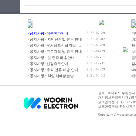
2026-07-29
<공지사항>여름휴가안내
2026-06-02
<공지사항> 지방선거일 휴무 안내
2026-05-20
<공지사항>부처님오신날 대체 휴무 안내
빠
2026-04-29
<공지사항>근로자의 날 휴무 안내
2026-02-11
<공지사항> 설 연휴 배송안내
2025-12-31
<공지사항>신정휴무안내
감
2025-09-29
Go
<공지사항>추석 연휴 배송 안내
2025-08-12
<공지사항> 14일 택배없는날, 광복절 휴무 배송 안내
상호 : 주식회사 우린전자 | 
개인정보관리책임자 : 한유진
고객만족센터 : ) 1522 - 0958 
고객만족센터 운영시간 안내 :
Copyright(c) woorinelec.co