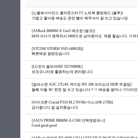
[노벨뷰사이언스 쿨러몬스터 F5 노트북 쿨링패드 (블루)]
가볍고 좋아용 배송도 완전 빨리 해주셔서 잘 쓰고 있습니당
[ASRock B860M-X Gen5 에즈윈 (벌크)]
h810 쓰다가 병목와서 b860으로 넘어왔어요. 제품 좋습니다. 가격도
[STCOM STORM SSD (480GB)]
빠른배송 잘받았습니다
[LG전자 울트라HD 32UN880K]
보조모니터로 활용하는데 편리합니다
[알파스캔 AOC 27G4X 게이밍 IPS 180 프리싱크 HDR 무결점]
[마이크론 Crucial P310 M.2 NVMe 아스크텍 (1TB)]
감사합니다 잘 설치했습니다
[ASUS PRIME B860M-A-CSM 인텍앤컴퍼니]
Good good good