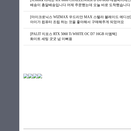
[ASRock 라데온 RX 6600 CHALLENGER D D6 8GB 대원씨티에스
배송이 총알배송입니다 어제 주문했는데 오늘 바로 도착했습니다 G
[마이크로닉스 WIZMAX 우드리안 MAX 스텔라 블레이드 에디션
아이가 컴퓨터 조립 하는 것을 좋아해서 구매해주게 되었어요
[PALIT 지포스 RTX 5060 Ti WHITE OC D7 16GB 이엠텍]
화이트 세팅 굿굿 넘 이뻐용