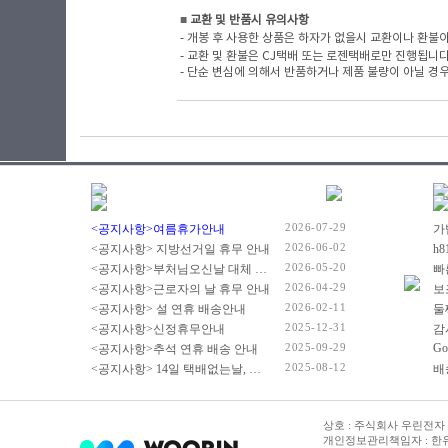
■
​ 교환 및 반품시 유의사항
- 개봉 후 사용한 상품은 하자가 없을시 교환이나 환불이
- 교환 및 환불은 CJ택배 또는 로젠택배로만 진행됩니
- 단순 변심에 의해서 반품하거나 제품 불량이 아닐 경우
2026-07-29
<공지사항>여름휴가안내
2026-06-02
<공지사항> 지방선거일 휴무 안내
2026-05-20
<공지사항>부처님오신날 대체 휴무 안내
빠
2026-04-29
<공지사항>근로자의 날 휴무 안내
2026-02-11
<공지사항> 설 연휴 배송안내
2025-12-31
<공지사항>신정휴무안내
감
2025-09-29
Go
<공지사항>추석 연휴 배송 안내
2025-08-12
<공지사항> 14일 택배없는날, 광복절 휴무 배송 안내
상호 : 주식회사 우린전자 | 
개인정보관리책임자 : 한유진