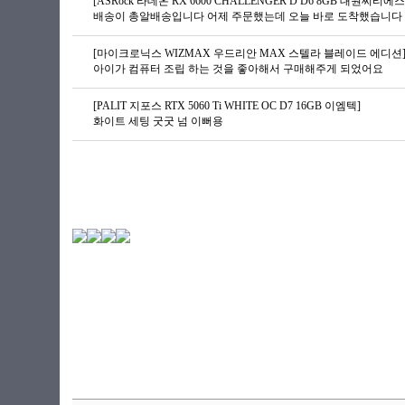
[ASRock 라데온 RX 6600 CHALLENGER D D6 8GB 대원씨티에스
배송이 총알배송입니다 어제 주문했는데 오늘 바로 도착했습니다 G
[마이크로닉스 WIZMAX 우드리안 MAX 스텔라 블레이드 에디션
아이가 컴퓨터 조립 하는 것을 좋아해서 구매해주게 되었어요
[PALIT 지포스 RTX 5060 Ti WHITE OC D7 16GB 이엠텍]
화이트 세팅 굿굿 넘 이뻐용