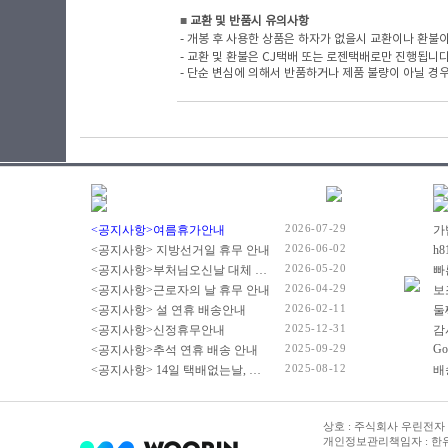
■
​ 교환 및 반품시 유의사항
- 개봉 후 사용한 상품은 하자가 없을시 교환이나 환불이
- 교환 및 환불은 CJ택배 또는 로젠택배로만 진행됩니
- 단순 변심에 의해서 반품하거나 제품 불량이 아닐 경우
2026-07-29
<공지사항>여름휴가안내
2026-06-02
<공지사항> 지방선거일 휴무 안내
2026-05-20
<공지사항>부처님오신날 대체 휴무 안내
빠
2026-04-29
<공지사항>근로자의 날 휴무 안내
2026-02-11
<공지사항> 설 연휴 배송안내
2025-12-31
<공지사항>신정휴무안내
감
2025-09-29
Go
<공지사항>추석 연휴 배송 안내
2025-08-12
<공지사항> 14일 택배없는날, 광복절 휴무 배송 안내
상호 : 주식회사 우린전자 | 
개인정보관리책임자 : 한유진