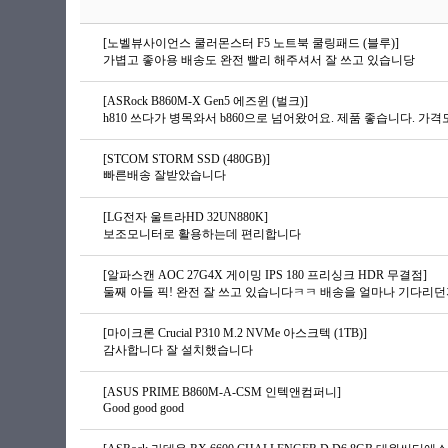
[노벨뷰사이언스 쿨러몬스터 F5 노트북 쿨링패드 (블루)]
가볍고 좋아용 배송도 완전 빨리 해주셔서 잘 쓰고 있습니당
[ASRock B860M-X Gen5 에즈윈 (벌크)]
h810 쓰다가 병목와서 b860으로 넘어왔어요. 제품 좋습니다. 가격도
[STCOM STORM SSD (480GB)]
빠른배송 잘받았습니다
[LG전자 울트라HD 32UN880K]
보조모니터로 활용하는데 편리합니다
[알파스캔 AOC 27G4X 게이밍 IPS 180 프리싱크 HDR 무결점]
[마이크론 Crucial P310 M.2 NVMe 아스크텍 (1TB)]
감사합니다 잘 설치했습니다
[ASUS PRIME B860M-A-CSM 인텍앤컴퍼니]
Good good good