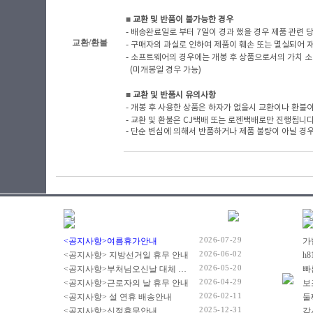
■
​ 교환 및 반품이 불가능한 경우
- 배송완료일로 부터 7일이 경과 했을 경우 제품 관련 당사
교환/환불
- 구매자의 과실로 인하여 제품이 훼손 또는 멸실되어 
- 소프트웨어의 경우에는 개봉 후 상품으로서의 가치 소
(미개봉일 경우 가능)
■
​ 교환 및 반품시 유의사항
- 개봉 후 사용한 상품은 하자가 없을시 교환이나 환불이
- 교환 및 환불은 CJ택배 또는 로젠택배로만 진행됩니
- 단순 변심에 의해서 반품하거나 제품 불량이 아닐 경우
2026-07-29
<공지사항>여름휴가안내
2026-06-02
<공지사항> 지방선거일 휴무 안내
2026-05-20
<공지사항>부처님오신날 대체 휴무 안내
빠
2026-04-29
<공지사항>근로자의 날 휴무 안내
2026-02-11
<공지사항> 설 연휴 배송안내
2025-12-31
<공지사항>신정휴무안내
감