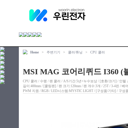
Home
>
주변기기
>
쿨러/튜닝
>
CPU 쿨러
MSI MAG 코어리퀴드 I360 (
CPU 쿨러 / 수랭 / 팬 쿨러 / A/S기간:5년+누수보상 / [호환/크기] / 인텔 
길이:400mm / [쿨링팬] / 팬 크기:120mm / 팬 개수:3개 / 25T / 3-4핀 / 
PWM 지원 / RGB / LED시스템:MYSTIC LIGHT / [구성품/기타] /