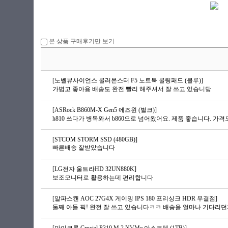
본 상품 구매후기만 보기
[노벨뷰사이언스 쿨러몬스터 F5 노트북 쿨링패드 (블루)]
가볍고 좋아용 배송도 완전 빨리 해주셔서 잘 쓰고 있습니당
[ASRock B860M-X Gen5 에즈윈 (벌크)]
h810 쓰다가 병목와서 b860으로 넘어왔어요. 제품 좋습니다. 가격도
[STCOM STORM SSD (480GB)]
빠른배송 잘받았습니다
[LG전자 울트라HD 32UN880K]
보조모니터로 활용하는데 편리합니다
[알파스캔 AOC 27G4X 게이밍 IPS 180 프리싱크 HDR 무결점]