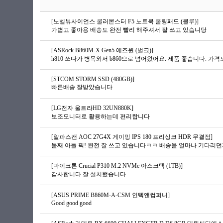
[노벨뷰사이언스 쿨러몬스터 F5 노트북 쿨링패드 (블루)]
가볍고 좋아용 배송도 완전 빨리 해주셔서 잘 쓰고 있습니당
[ASRock B860M-X Gen5 에즈윈 (벌크)]
h810 쓰다가 병목와서 b860으로 넘어왔어요. 제품 좋습니다. 가격도
[STCOM STORM SSD (480GB)]
빠른배송 잘받았습니다
[LG전자 울트라HD 32UN880K]
보조모니터로 활용하는데 편리합니다
[알파스캔 AOC 27G4X 게이밍 IPS 180 프리싱크 HDR 무결점]
[마이크론 Crucial P310 M.2 NVMe 아스크텍 (1TB)]
감사합니다 잘 설치했습니다
[ASUS PRIME B860M-A-CSM 인텍앤컴퍼니]
Good good good