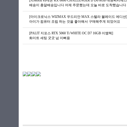
[ASRock 라데온 RX 6600 CHALLENGER D D6 8GB 대원씨티에스
배송이 총알배송입니다 어제 주문했는데 오늘 바로 도착했습니다 G
[마이크로닉스 WIZMAX 우드리안 MAX 스텔라 블레이드 에디션
아이가 컴퓨터 조립 하는 것을 좋아해서 구매해주게 되었어요
[PALIT 지포스 RTX 5060 Ti WHITE OC D7 16GB 이엠텍]
화이트 세팅 굿굿 넘 이뻐용