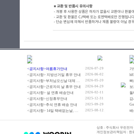
■
​ 교환 및 반품시 유의사항
- 개봉 후 사용한 상품은 하자가 없을시 교환이나 환불이
- 교환 및 환불은 CJ택배 또는 로젠택배로만 진행됩니
- 단순 변심에 의해서 반품하거나 제품 불량이 아닐 경우
2026-07-29
<공지사항>여름휴가안내
2026-06-02
<공지사항> 지방선거일 휴무 안내
2026-05-20
<공지사항>부처님오신날 대체 휴무 안내
빠
2026-04-29
<공지사항>근로자의 날 휴무 안내
2026-02-11
<공지사항> 설 연휴 배송안내
2025-12-31
<공지사항>신정휴무안내
감
2025-09-29
Go
<공지사항>추석 연휴 배송 안내
2025-08-12
<공지사항> 14일 택배없는날, 광복절 휴무 배송 안내
상호 : 주식회사 우린전자 | 
개인정보관리책임자 : 한유진