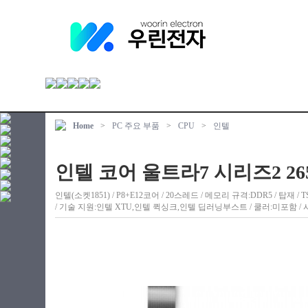
Home
>
PC 주요 부품
>
CPU
>
인텔
인텔 코어 울트라7 시리즈2 26
인텔(소켓1851) / P8+E12코어 / 20스레드 / 메모리 규격:DDR5 / 탑재 / TSMC 
/ 기술 지원:인텔 XTU,인텔 퀵싱크,인텔 딥러닝부스트 / 쿨러:미포함 / 시네벤