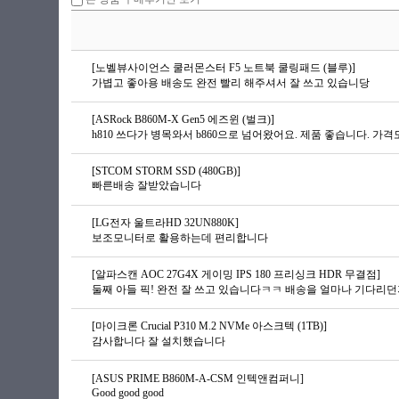
[노벨뷰사이언스 쿨러몬스터 F5 노트북 쿨링패드 (블루)]
가볍고 좋아용 배송도 완전 빨리 해주셔서 잘 쓰고 있습니당
[ASRock B860M-X Gen5 에즈윈 (벌크)]
h810 쓰다가 병목와서 b860으로 넘어왔어요. 제품 좋습니다. 가격도
[STCOM STORM SSD (480GB)]
빠른배송 잘받았습니다
[LG전자 울트라HD 32UN880K]
보조모니터로 활용하는데 편리합니다
[알파스캔 AOC 27G4X 게이밍 IPS 180 프리싱크 HDR 무결점]
[마이크론 Crucial P310 M.2 NVMe 아스크텍 (1TB)]
감사합니다 잘 설치했습니다
[ASUS PRIME B860M-A-CSM 인텍앤컴퍼니]
Good good good