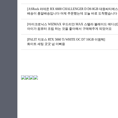
[ASRock 라데온 RX 6600 CHALLENGER D D6 8GB 대원씨티에스
배송이 총알배송입니다 어제 주문했는데 오늘 바로 도착했습니다 G
[마이크로닉스 WIZMAX 우드리안 MAX 스텔라 블레이드 에디션
아이가 컴퓨터 조립 하는 것을 좋아해서 구매해주게 되었어요
[PALIT 지포스 RTX 5060 Ti WHITE OC D7 16GB 이엠텍]
화이트 세팅 굿굿 넘 이뻐용