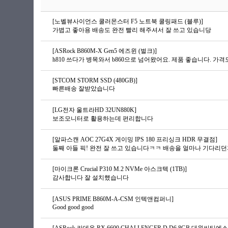
[노벨뷰사이언스 쿨러몬스터 F5 노트북 쿨링패드 (블루)]
가볍고 좋아용 배송도 완전 빨리 해주셔서 잘 쓰고 있습니당
[ASRock B860M-X Gen5 에즈윈 (벌크)]
h810 쓰다가 병목와서 b860으로 넘어왔어요. 제품 좋습니다. 가격도
[STCOM STORM SSD (480GB)]
빠른배송 잘받았습니다
[LG전자 울트라HD 32UN880K]
보조모니터로 활용하는데 편리합니다
[알파스캔 AOC 27G4X 게이밍 IPS 180 프리싱크 HDR 무결점]
[마이크론 Crucial P310 M.2 NVMe 아스크텍 (1TB)]
감사합니다 잘 설치했습니다
[ASUS PRIME B860M-A-CSM 인텍앤컴퍼니]
Good good good