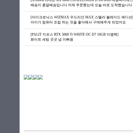
[ASRock 라데온 RX 6600 CHALLENGER D D6 8GB 대원씨티에스
배송이 총알배송입니다 어제 주문했는데 오늘 바로 도착했습니다 G
[마이크로닉스 WIZMAX 우드리안 MAX 스텔라 블레이드 에디션
아이가 컴퓨터 조립 하는 것을 좋아해서 구매해주게 되었어요
[PALIT 지포스 RTX 5060 Ti WHITE OC D7 16GB 이엠텍]
화이트 세팅 굿굿 넘 이뻐용