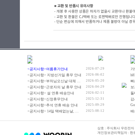
■
​ 교환 및 반품시 유의사항
- 개봉 후 사용한 상품은 하자가 없을시 교환이나 환불이
- 교환 및 환불은 CJ택배 또는 로젠택배로만 진행됩니
- 단순 변심에 의해서 반품하거나 제품 불량이 아닐 경우
2026-07-29
<공지사항>여름휴가안내
2026-06-02
<공지사항> 지방선거일 휴무 안내
2026-05-20
<공지사항>부처님오신날 대체 휴무 안내
빠
2026-04-29
<공지사항>근로자의 날 휴무 안내
2026-02-11
<공지사항> 설 연휴 배송안내
2025-12-31
<공지사항>신정휴무안내
감
2025-09-29
Go
<공지사항>추석 연휴 배송 안내
2025-08-12
<공지사항> 14일 택배없는날, 광복절 휴무 배송 안내
상호 : 주식회사 우린전자 | 
개인정보관리책임자 : 한유진